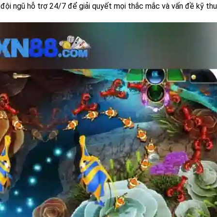
đội ngũ hỗ trợ 24/7 để giải quyết mọi thắc mắc và vấn đề kỹ thu