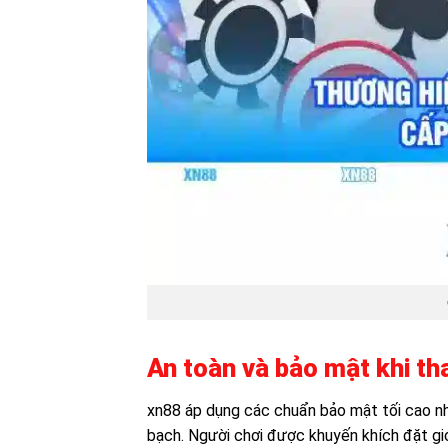
An toàn và bảo mật khi th
xn88 áp dụng các chuẩn bảo mật tối cao như
bạch. Người chơi được khuyến khích đặt giớ