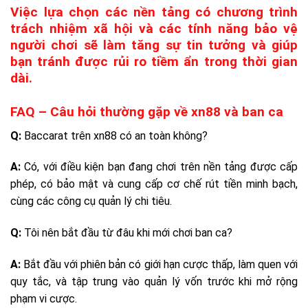
Việc lựa chọn các nền tảng có chương trình
trách nhiệm xã hội và các tính năng bảo vệ
người chơi sẽ làm tăng sự tin tưởng và giúp
bạn tránh được rủi ro tiềm ẩn trong thời gian
dài.
FAQ – Câu hỏi thường gặp về xn88 và ban ca
Q:
Baccarat trên xn88 có an toàn không?
A:
Có, với điều kiện bạn đang chơi trên nền tảng được cấp
phép, có bảo mật và cung cấp cơ chế rút tiền minh bạch,
cùng các công cụ quản lý chi tiêu.
Q:
Tôi nên bắt đầu từ đâu khi mới chơi ban ca?
A:
Bắt đầu với phiên bản có giới hạn cược thấp, làm quen với
quy tắc, và tập trung vào quản lý vốn trước khi mở rộng
phạm vi cược.