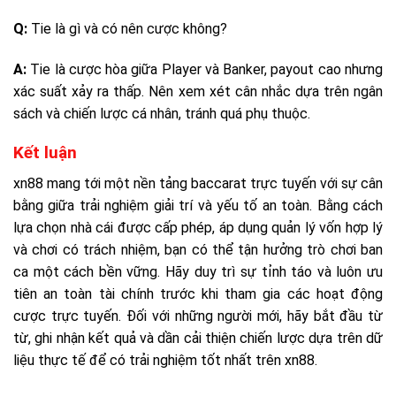
Q:
Tie là gì và có nên cược không?
A:
Tie là cược hòa giữa Player và Banker, payout cao nhưng
xác suất xảy ra thấp. Nên xem xét cân nhắc dựa trên ngân
sách và chiến lược cá nhân, tránh quá phụ thuộc.
Kết luận
xn88 mang tới một nền tảng baccarat trực tuyến với sự cân
bằng giữa trải nghiệm giải trí và yếu tố an toàn. Bằng cách
lựa chọn nhà cái được cấp phép, áp dụng quản lý vốn hợp lý
và chơi có trách nhiệm, bạn có thể tận hưởng trò chơi ban
ca một cách bền vững. Hãy duy trì sự tỉnh táo và luôn ưu
tiên an toàn tài chính trước khi tham gia các hoạt động
cược trực tuyến. Đối với những người mới, hãy bắt đầu từ
từ, ghi nhận kết quả và dần cải thiện chiến lược dựa trên dữ
liệu thực tế để có trải nghiệm tốt nhất trên xn88.