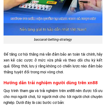
baccarat-betting-strategy
Để tăng cơ hội thắng mà vẫn đảm bảo an toàn tài chính, hãy
xen kẽ các cược ở mức vừa phải và theo dõi chu kỳ kết
quả. Đồng thời, lưu ý rằng không có chiến lược nào đảm bảo
thắng tuyệt đối trong mọi vòng chơi.
Hướng dẫn trải nghiệm người dùng trên xn88
Quy trình tham gia và trải nghiệm trên xn88 nên được tối ưu
cho mọi người chơi, từ người mới cho tới người chơi chuyên
nghiệp. Dưới đây là các bước cơ bản: