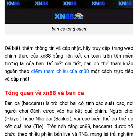
ban-ca-tong-quan
Để biết thêm thông tin và cập nhật, hãy truy cập trang web
chính thức của xn88 bằng liên kết an toàn trên tên miền
tương lai của bạn. Để biết chi tiết, bạn có thể tham khảo
nguồn theo
điểm tham chiếu của xn88
một cách trực tiếp
và cập nhật.
Tổng quan về xn88 và ban ca
Ban ca (baccarat) là trò chơi bài có tính xác suất cao, nơi
người chơi đánh cược vào hai kết quả chính: Người chơi
(Player) hoặc Nhà cái (Banker), với các biến thể có thể có
kết quả hòa (Tie). Trên nền tảng xn88, baccarat được tổ
chức theo nhiều phiên bản live và RNG, mang lại trải nghiệm