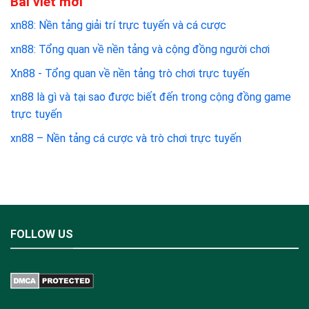
Bài viết mới
xn88: Nền tảng giải trí trực tuyến và cá cược
xn88: Tổng quan về nền tảng và cộng đồng người chơi
Xn88 - Tổng quan về nền tảng trò chơi trực tuyến
xn88 là gì và tại sao được biết đến trong cộng đồng game
trực tuyến
xn88 – Nền tảng cá cược và trò chơi trực tuyến
FOLLOW US