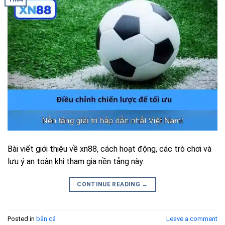
Bài viết giới thiệu về xn88, cách hoạt động, các trò chơi và
lưu ý an toàn khi tham gia nền tảng này.
CONTINUE READING
→
Posted in
bắn cá
Leave a comment