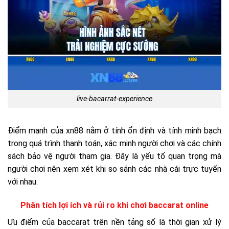
live-bacarrat-experience
Điểm mạnh của xn88 nằm ở tính ổn định và tính minh bạch
trong quá trình thanh toán, xác minh người chơi và các chính
sách bảo vệ người tham gia. Đây là yếu tố quan trọng mà
người chơi nên xem xét khi so sánh các nhà cái trực tuyến
với nhau.
Phân tích lợi ích và rủi ro khi chơi baccarat online
Ưu điểm của baccarat trên nền tảng số là thời gian xử lý