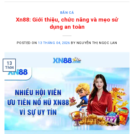
BẮN CÁ
Xn88: Giới thiệu, chức năng và mẹo sử
dụng an toàn
POSTED ON
13 THÁNG 04, 2026
BY
NGUYỄN THỊ NGỌC LAN
13
Th04