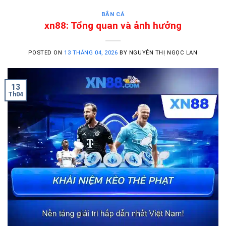
BẮN CÁ
xn88: Tổng quan và ảnh hưởng
POSTED ON
13 THÁNG 04, 2026
BY
NGUYỄN THỊ NGỌC LAN
13
Th04