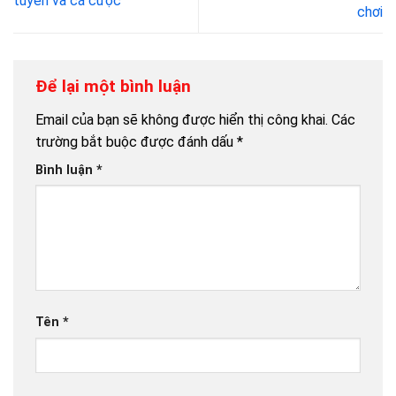
tuyến và cá cược
chơi
Để lại một bình luận
Email của bạn sẽ không được hiển thị công khai.
Các
trường bắt buộc được đánh dấu
*
Bình luận
*
Tên
*