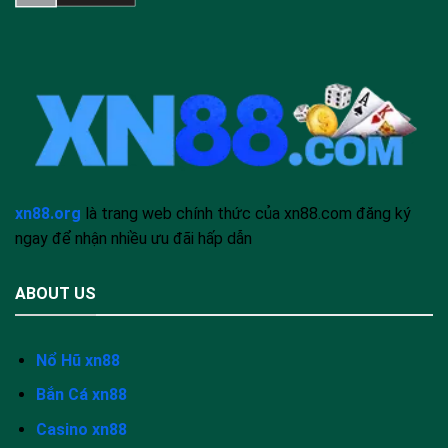
xn88.org
là trang web chính thức của xn88.com đăng ký
ngay để nhận nhiều ưu đãi hấp dẫn
ABOUT US
Nổ Hũ xn88
Bắn Cá xn88
Casino xn88