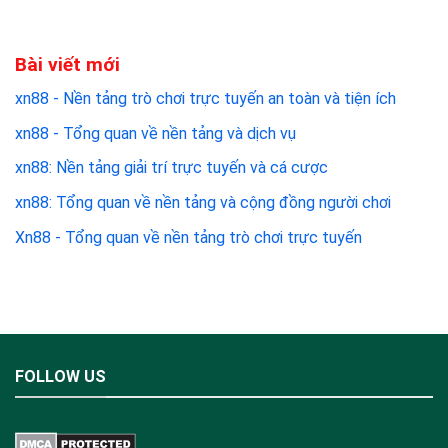
Bài viết mới
xn88 - Nền tảng trò chơi trực tuyến an toàn và tiện ích
xn88 - Tổng quan về nền tảng và dịch vụ
xn88: Nền tảng giải trí trực tuyến và cá cược
xn88: Tổng quan về nền tảng và cộng đồng người chơi
Xn88 - Tổng quan về nền tảng trò chơi trực tuyến
FOLLOW US