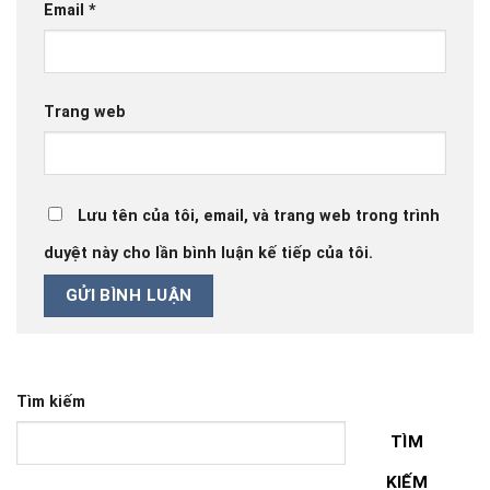
Email
*
Trang web
Lưu tên của tôi, email, và trang web trong trình
duyệt này cho lần bình luận kế tiếp của tôi.
Tìm kiếm
TÌM
KIẾM