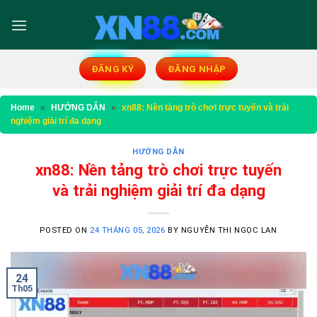
Skip
to
content
ĐĂNG KÝ
ĐĂNG NHẬP
Home
»
HƯỚNG DẪN
»
xn88: Nền tảng trò chơi trực tuyến và trải
nghiệm giải trí đa dạng
HƯỚNG DẪN
xn88: Nền tảng trò chơi trực tuyến
và trải nghiệm giải trí đa dạng
POSTED ON
24 THÁNG 05, 2026
BY
NGUYỄN THỊ NGỌC LAN
24
Th05