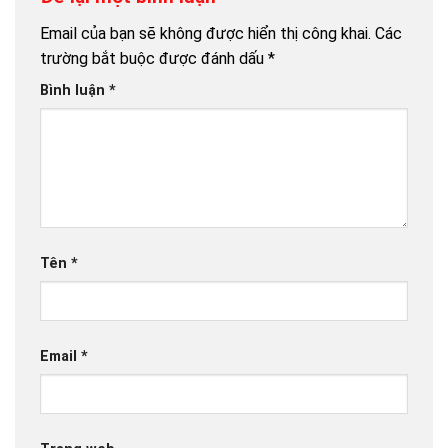
Email của bạn sẽ không được hiển thị công khai.
Các
trường bắt buộc được đánh dấu
*
Bình luận
*
Tên
*
Email
*