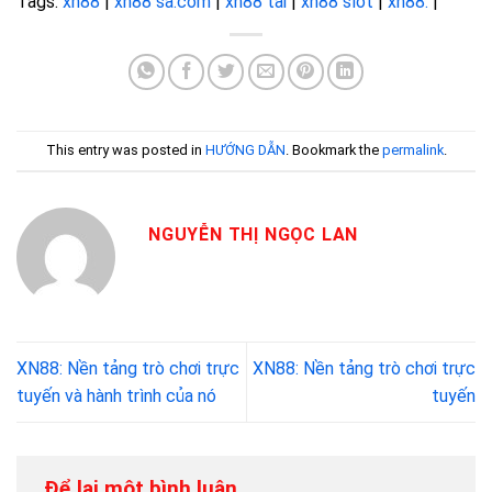
Tags:
xn88
|
xn88 sa.com
|
xn88 tải
|
xn88 slot
|
xn88.
|
This entry was posted in
HƯỚNG DẪN
. Bookmark the
permalink
.
NGUYỄN THỊ NGỌC LAN
XN88: Nền tảng trò chơi trực
XN88: Nền tảng trò chơi trực
tuyến và hành trình của nó
tuyến
Để lại một bình luận