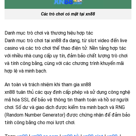
Các trò chơi có mặt tại xn88
Danh mục trò chơi và thương hiệu hợp tác
Danh mục trò chơi tại xn88 đa dạng, từ slot video đến live
casino và các trò chơi thể thao điện tử. Nền tảng hợp tác
với nhiều nhà cung cấp uy tín, đảm bảo chất lượng trò chơi
và tính công bằng, cùng với các chương trình khuyến mãi
hợp lệ và minh bạch.
An toàn và trách nhiệm khi tham gia xn88
xn88 tuân thủ các quy định cấp phép và sử dụng công nghệ
mã hóa SSL để bảo vệ thông tin thanh toán và hồ sơ người
chơi. Số dư và giao dịch được kiểm tra minh bạch và RNG
(Random Number Generator) được chứng nhận để đảm bảo
tính công bằng cho mọi lượt chơi.