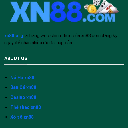
xn88.org
là trang web chính thức của xn88.com đăng ký
ngay để nhận nhiều ưu đãi hấp dẫn
ABOUT US
Nổ Hũ xn88
Bắn Cá xn88
Casino xn88
Thể thao xn88
Xổ số xn88