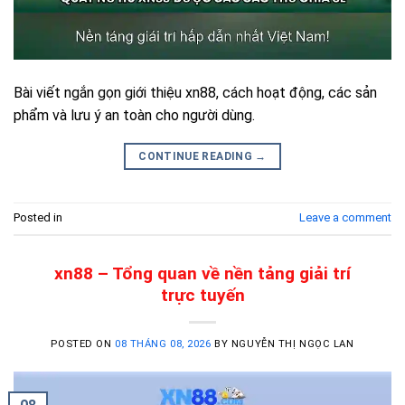
Bài viết ngắn gọn giới thiệu xn88, cách hoạt động, các sản
phẩm và lưu ý an toàn cho người dùng.
CONTINUE READING
→
Posted in
Leave a comment
xn88 – Tổng quan về nền tảng giải trí
trực tuyến
POSTED ON
08 THÁNG 08, 2026
BY
NGUYỄN THỊ NGỌC LAN