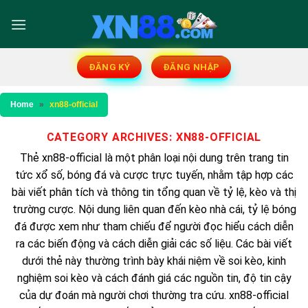
Skip
to
content
ĐĂNG KÝ
ĐĂNG NHẬP
Home
»
xn88-official
CATEGORY ARCHIVES:
XN88-OFFICIAL
Thẻ xn88-official là một phân loại nội dung trên trang tin
tức xổ số, bóng đá và cược trực tuyến, nhằm tập hợp các
bài viết phân tích và thông tin tổng quan về tỷ lệ, kèo và thị
trường cược. Nội dung liên quan đến kèo nhà cái, tỷ lệ bóng
đá được xem như tham chiếu để người đọc hiểu cách diễn
ra các biến động và cách diễn giải các số liệu. Các bài viết
dưới thẻ này thường trình bày khái niệm về soi kèo, kinh
nghiệm soi kèo và cách đánh giá các nguồn tin, độ tin cậy
của dự đoán mà người chơi thường tra cứu. xn88-official