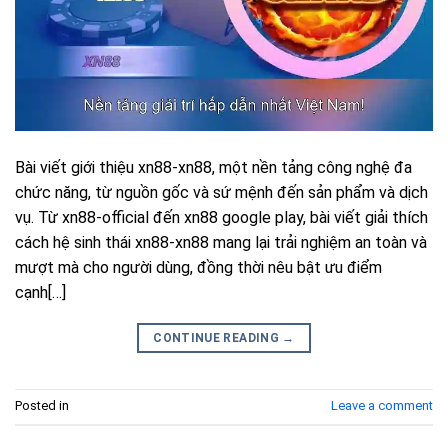
Bài viết giới thiệu xn88-xn88, một nền tảng công nghệ đa
chức năng, từ nguồn gốc và sứ mệnh đến sản phẩm và dịch
vụ. Từ xn88-official đến xn88 google play, bài viết giải thích
cách hệ sinh thái xn88-xn88 mang lại trải nghiệm an toàn và
mượt mà cho người dùng, đồng thời nêu bật ưu điểm
cạnh[…]
CONTINUE READING
→
Posted in
Leave a comment