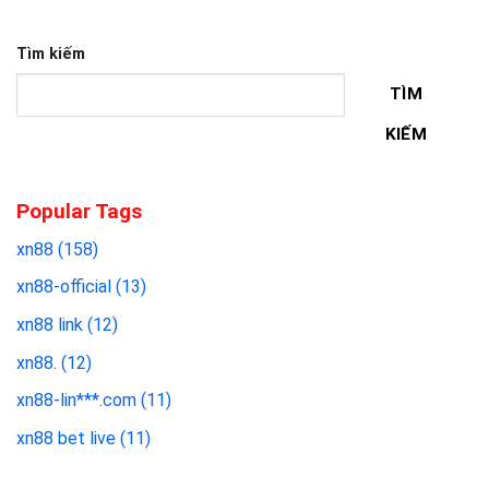
Tìm kiếm
TÌM
KIẾM
Popular Tags
xn88 (158)
xn88-official (13)
xn88 link (12)
xn88. (12)
xn88-lin***.com (11)
xn88 bet live (11)