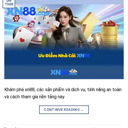
08
Th08
Khám phá xn88, các sản phẩm và dịch vụ, tính năng an toàn
và cách tham gia nền tảng này.
CONTINUE READING
→