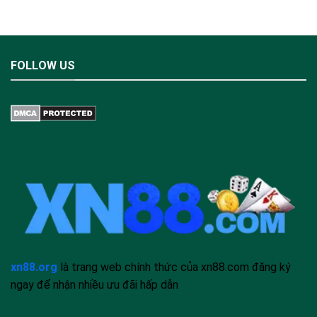
FOLLOW US
xn88.org
là trang web chính thức của xn88.com đăng ký
ngay để nhận nhiều ưu đãi hấp dẫn