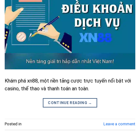
Khám phá xn88, một nền tảng cược trực tuyến nổi bật với
casino, thể thao và thanh toán an toàn.
CONTINUE READING
→
Posted in
Leave a comment