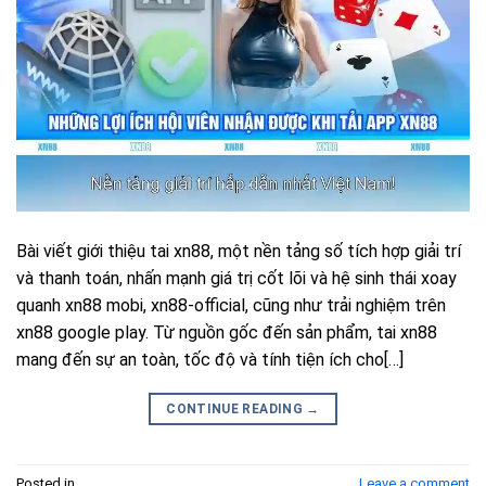
Bài viết giới thiệu tai xn88, một nền tảng số tích hợp giải trí
và thanh toán, nhấn mạnh giá trị cốt lõi và hệ sinh thái xoay
quanh xn88 mobi, xn88-official, cũng như trải nghiệm trên
xn88 google play. Từ nguồn gốc đến sản phẩm, tai xn88
mang đến sự an toàn, tốc độ và tính tiện ích cho[…]
CONTINUE READING
→
Posted in
Leave a comment